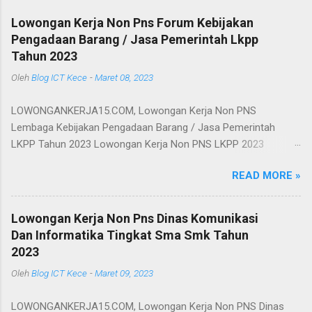
Lowongan Kerja Non Pns Forum Kebijakan
Pengadaan Barang / Jasa Pemerintah Lkpp
Tahun 2023
Oleh
Blog ICT Kece
-
Maret 08, 2023
LOWONGANKERJA15.COM, Lowongan Kerja Non PNS
Lembaga Kebijakan Pengadaan Barang / Jasa Pemerintah
LKPP Tahun 2023 Lowongan Kerja Non PNS LKPP 2023
Lembaga Kebijakan Pengadaan Barang / Jasa Pemerintah atau
READ MORE »
LKPP, saat ini membuka lowongan kerja modern untuk talenta
muda mudi yang berpendidikan sekurang-kurangnyasarjana
Rekrutmen Non PNS LKPP dibuka secara biasa untuk mengisi
Lowongan Kerja Non Pns Dinas Komunikasi
posisi jabatan selaku tenaga Jasa Lainnya Jurnalis, Tenaga
Dan Informatika Tingkat Sma Smk Tahun
Jasa Lainnya Perancang Peraturan ABL dan Tenaga Jasa
2023
Lainnya Perancang Peraturan AAH Penerimaan LKPP Tahun
Oleh
Blog ICT Kece
-
Maret 09, 2023
2023, memerlukan tenaga pegawai yang berpendidikan
sekurang-kurangnyaS1 semua jurusan dan tentu saja sudah
LOWONGANKERJA15.COM, Lowongan Kerja Non PNS Dinas
memiliki pengalaman sesuai dengan posisi jabatan yang