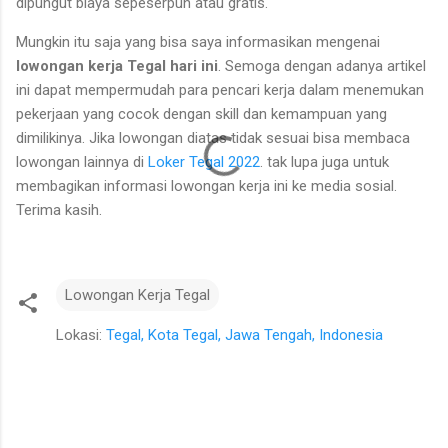
dipungut biaya sepeserpun atau gratis.
Mungkin itu saja yang bisa saya informasikan mengenai
lowongan kerja Tegal hari ini
. Semoga dengan adanya artikel
ini dapat mempermudah para pencari kerja dalam menemukan
pekerjaan yang cocok dengan skill dan kemampuan yang
dimilikinya. Jika lowongan diatas tidak sesuai bisa membaca
lowongan lainnya di
Loker Tegal 2022
. tak lupa juga untuk
membagikan informasi lowongan kerja ini ke media sosial.
Terima kasih.
Lowongan Kerja Tegal
Lokasi:
Tegal, Kota Tegal, Jawa Tengah, Indonesia
K
o
m